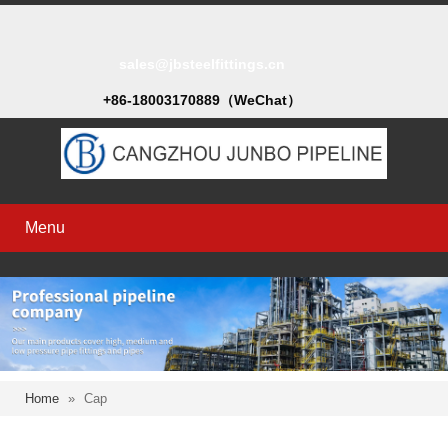
sales@jbsteelfittings.cn
+86-18003170889（WeChat）
Menu
Home
»
Cap